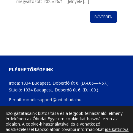
megváltozott 2025/26/1 – Jelnyelv […]
BŐVEBBEN
ELÉRHETŐSÉGEINK
Iroda: 1034 Budapest, Doberdó út 6. (D.4.66—4.67.)
Stúdió: 1034 Budapest, Doberdó út 6. (D.1.00.)
E-mail:
moodlesupport@uni-obuda.hu
Telefon:
+36 1 666 5741
Szolgáltatásaink biztosítása és a legjobb felhasználói élmény
érdekében az Óbudai Egyetem cookie-kat használ ezen az
Rendszerstátusz-oldal
oldalon. A cookie-k használatával és a vonatkozó
adatkezeléssel kapcsolatban további információkat
ide kattintva