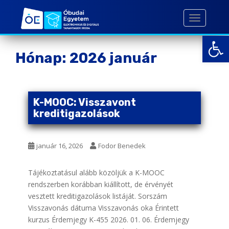
S
k
TOGGLE 
i
Open toolbar
p
t
Hónap:
2026 január
o
m
a
i
K-MOOC: Visszavont
n
kreditigazolások
c
o
január 16, 2026
Fodor Benedek
n
t
e
Tájékoztatásul alább közöljük a K-MOOC
n
rendszerben korábban kiállított, de érvényét
t
vesztett kreditigazolások listáját. Sorszám
Visszavonás dátuma Visszavonás oka Érintett
kurzus Érdemjegy K-455 2026. 01. 06. Érdemjegy