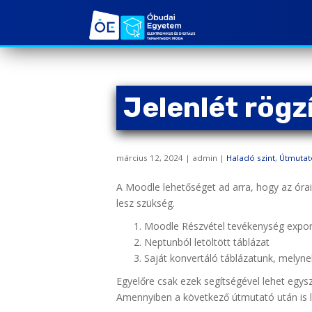
S
k
i
p
t
o
Jelenlét rög
m
a
i
n
március 12, 2024 | admin |
Haladó szint
,
Útmutat
c
o
A Moodle lehetőséget ad arra, hogy az órai
n
lesz szükség.
t
Moodle Részvétel tevékenység export
e
Neptunból letöltött táblázat
n
Saját konvertáló táblázatunk, melyne
t
Egyelőre csak ezek segítségével lehet egys
Amennyiben a következő útmutató után is 