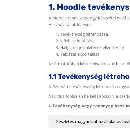
1. Moodle tevékeny
A Moodle rendelkezik egy Részvétel nevű pl
Használatának lépései:
Tevékenység létrehozása
Időablak beállítása
Hallgatók jelenlétének ellenőrzése
Táblázat exportálása
Az útmutatóban kékkel hivatkozzuk be a fel
1.1 Tevékenység létreh
A Részvétel tevékenység létrehozása ugya
A kurzus főoldalán be kell kapcsolni a szer
A
Tevékenység vagy tananyag beszúr
Részletes magyarázat az általános beállí