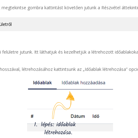
egtekintse gombra kattintást követően jutunk a Részvétel áttekintés
letről
elületre jutunk. Itt láthatjuk és kezelhetjük a létrehozott időablakoka
hosszával, létrehozásához kattintsunk az „Időablak létrehozása” opci