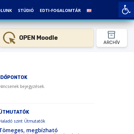
Open toolbar
ÓLUNK
STÚDIÓ
EDTI-FOGALOMTÁR
highlight_mouse_cursor
inventory_2
OPEN Moodle
ARCHÍV
IDŐPONTOK
Nincsenek bejegyzések.
ÚTMUTATÓK
Haladó szint
Útmutatók
Tömeges, megbízható