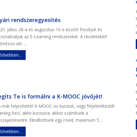
yári rendszeregyesítés
25. július 28-a és augusztus 10-e között frissítjük és
cionalizáljuk az E-Learning rendszereket. A részletekért
ttintson ide ...
Bővebben…
egíts Te is formálni a K-MOOC jövőjét!
 már teljesítettél K-MOOC-os kurzust, vagy feljelentkeztél
lenleg futó, aktív kurzusra, akkor számítunk a
sszajelzésedre. Elindítottunk egy rövid, maximum 5 ...
Bővebben…