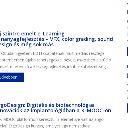
j szintre emelt e-Learning
ananyagfejlesztés – VFX, color grading, sound
esign és még sok más
 Óbudai Egyetem EDTI csapatának multimédiás részlege
eptemberben újabb tehetségekkel bővült, miközben a stúdió
észére jellemző a készségfejlesztés iránti elkötelezettség ...
Bővebben…
rgoDesign: Digitális és biotechnológiai
nnovációk az implantológiában a K-MOOC-on
K-MOOC platformon keresztül is elérhetővé vált az angol
elvű ErgoDesign kurzus, amelyet egy nemzetközi