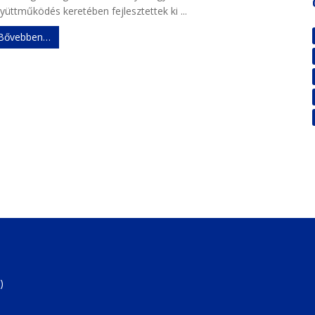
yüttműködés keretében fejlesztettek ki ...
Bővebben…
)