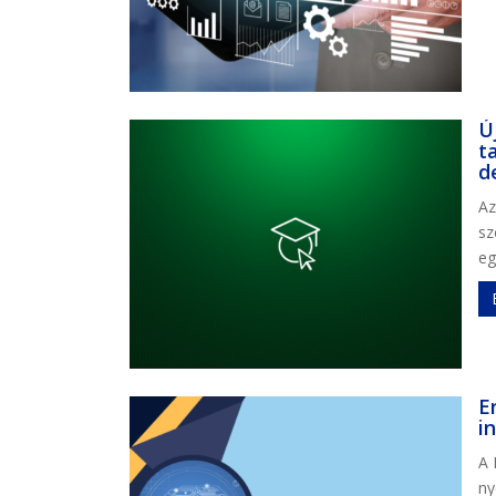
Ú
t
d
Az
sz
eg
E
i
A 
ny