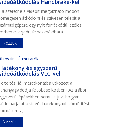
videóátkódolás Handbrake-kel
Ha szeretné a videóit megbízható módon,
tömegesen átkódolni és szívesen telepít a
számítógépére egy nyílt forráskódú, széles
körben elterjedt, felhasználóbarát ...
Nézzük...
Alapszint
Útmutatók
Hatékony és egyszerű
videóátkódolás VLC-vel
Feltöltési fájlméretkorlátba ütközött a
tananyagvideója feltöltése közben? Az alábbi
egyszerű lépésekben bemutatjuk, hogyan
kódolhatja át a videót hatékonyabb tömörítési
formátumra, ...
Nézzük...