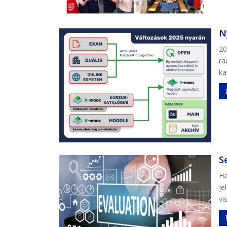
N
20
ra
ka
S
Ha
je
vi