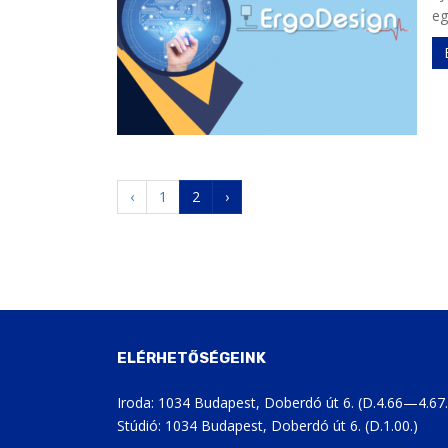
eg
‹
1
2
›
ELÉRHETŐSÉGEINK
Iroda: 1034 Budapest, Doberdó út 6. (D.4.66—4.67.
Stúdió: 1034 Budapest, Doberdó út 6. (D.1.00.)