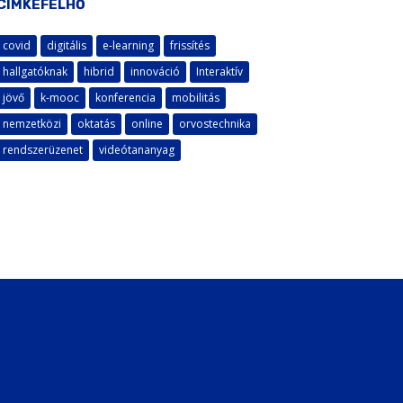
CÍMKEFELHŐ
covid
digitális
e-learning
frissítés
hallgatóknak
hibrid
innováció
Interaktív
jövő
k-mooc
konferencia
mobilitás
nemzetközi
oktatás
online
orvostechnika
rendszerüzenet
videótananyag