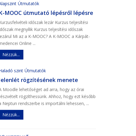
Alapszint
Útmutatók
K-MOOC útmutató lépésről lépésre
Kurzusfelvételi időszak lezár Kurzus teljesítési
időszak megnyílik Kurzus teljesítési időszak
lezárul Mi az a K-MOOC? A K-MOOC a Kárpát-
medencei Online ...
Nézzük...
Haladó szint
Útmutatók
Jelenlét rögzítésének menete
A Moodle lehetőséget ad arra, hogy az órai
részvételt rögzíthessünk. Ahhoz, hogy ezt később
a Neptun rendszerbe is importálni lehessen, ...
Nézzük...