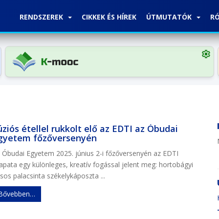
RENDSZEREK
CIKKEK ÉS HÍREK
ÚTMUTATÓK
R
settings
úziós étellel rukkolt elő az EDTI az Óbudai
gyetem főzőversenyén
 Óbudai Egyetem 2025. június 2-i főzőversenyén az EDTI
apata egy különleges, kreatív fogással jelent meg: hortobágyi
sos palacsinta székelykáposzta ...
Bővebben…